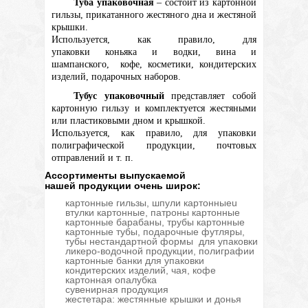
Туба упаковочная
– состоит из картонной
гильзы, прикатанного жестяного дна и жестяной
крышки.
Используется, как правило, для
упаковки коньяка и водки, вина и
шампанского, кофе, косметики, кондитерских
изделий, подарочных наборов.
Тубус упаковочный
представляет собой
картонную гильзу и комплектуется жестяными
или пластиковыми дном и крышкой.
Используется, как правило, для упаковки
полиграфической продукции, почтовых
отправлений и т. п.
Ассортименты выпускаемой
нашей продукции очень широк:
картонные гильзы, шпули картонныеu
втулки картонные, патроны картонные
картонные барабаны, трубы картонные
картонные тубы, подарочные футляры,
тубы нестандартной формы
для упаковки
ликеро-водочной продукции, полиграфии
картонные банки для упаковки
кондитерских изделий, чая, кофе
картонная опалубка
сувенирная продукция
жестетара: жестянные крышки и донья