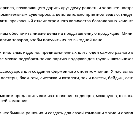
ервиса, позволяющего дарить друг другу радость и хорошее наст
 сомнительным сувениром, а действительно приятной вещью, глядя
чить прекрасный отклик огромного количества благодарных клиенто
 нам обеспечить низкие цены на представленную продукцию. Миним
артии товаров, чтобы получить их по выгодной цене.
гинальных изделий, предназначенных для людей самого разного во
 нас можно подобрать также партию подарков для группы школьников
ссессуаров для создания фирменного стиля компании. У нас вы м
остеры, блокноты, листовки и каталоги, так и пакеты, бейджи, лен
можем предложить вам изготовление леденцов, макарунов, шокола
шей компании.
 необычные решения и создать для своей компании яркие и ориг